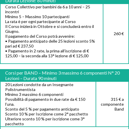
Durata Lezione: 60 minuti
Corso Collettivo per bambini da 6 a 10 anni – 25
incontri
Minimo 5 – Massimo 10 partecipanti
La rata è per ogni partecipante al Corso
Il Corso inizierà in Ottobre e si concluderà entro il
Giugno.
260 €
Il pagamento del Corso potrà avvenire:
• Pagamento anticipato delle 25 lezioni sconto 5%
pari ad € 237,50
• Pagamento in 2 rate, la prima all’iscrizione di €
125,00 – la seconda alla 13° lezione di € 125,00
Corsi per BAND – Minimo 3 massimo 6 componenti N° 20
Lezioni – Durata 90 minuti
20 Lezioni condotte da un Insegnante
Polistrumentista
Minimo 3 massimo 6 componenti
Possibilità di pagamento in due rate da € 150
315 € a
l’una.
componente
Sconto del 5 % per pagamento anticipato
Band
Sconto 10 % per Iscrizione come 2° pacchetto
Ulteriore sconto 10 % per iscrizione come 3°
pacchetto