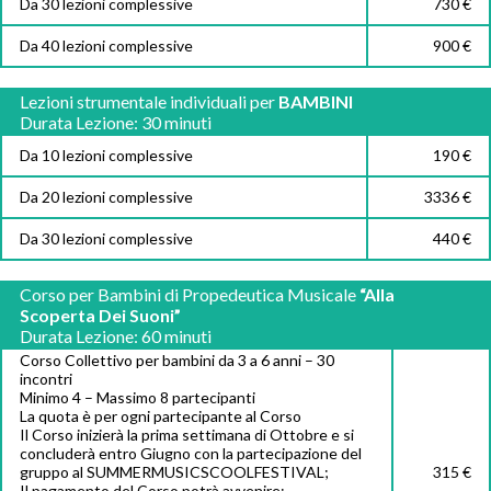
Da 30 lezioni complessive
730 €
Da 40 lezioni complessive
900 €
Lezioni strumentale individuali per
BAMBINI
Durata Lezione: 30 minuti
Da 10 lezioni complessive
190 €
Da 20 lezioni complessive
3336 €
Da 30 lezioni complessive
440 €
Corso per Bambini di Propedeutica Musicale
“Alla
Scoperta Dei Suoni”
Durata Lezione: 60 minuti
Corso Collettivo per bambini da 3 a 6 anni – 30
incontri
Minimo 4 – Massimo 8 partecipanti
La quota è per ogni partecipante al Corso
Il Corso inizierà la prima settimana di Ottobre e si
concluderà entro Giugno con la partecipazione del
gruppo al SUMMERMUSICSCOOLFESTIVAL;
315 €
Il pagamento del Corso potrà avvenire: