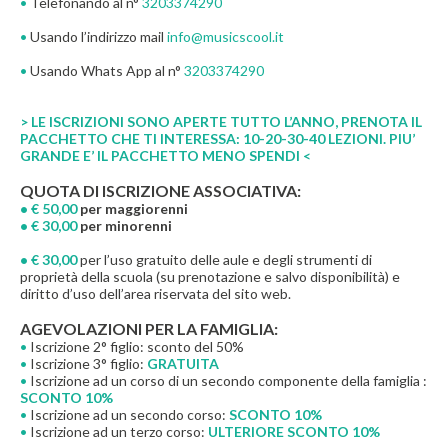
•
Telefonando al n°
3203374290
•
Usando l’indirizzo mail
info@musicscool.it
•
Usando Whats App al n°
3203374290
> LE ISCRIZIONI SONO APERTE TUTTO L’ANNO, PRENOTA IL
PACCHETTO CHE TI INTERESSA: 10-20-30-40 LEZIONI. PIU’
GRANDE E’ IL PACCHETTO MENO SPENDI <
QUOTA DI ISCRIZIONE ASSOCIATIVA:
• € 50,00
per maggiorenni
• € 30,00
per minorenni
• € 30,00
per l’uso gratuito delle aule e degli strumenti di
proprietà della scuola (su prenotazione e salvo disponibilità) e
diritto d’uso dell’area riservata del sito web.
AGEVOLAZIONI PER LA FAMIGLIA:
•
Iscrizione 2° figlio: sconto del 50%
•
Iscrizione 3° figlio:
GRATUITA
•
Iscrizione ad un corso di un secondo componente della famiglia :
SCONTO 10%
•
Iscrizione ad un secondo corso:
SCONTO 10%
•
Iscrizione ad un terzo corso:
ULTERIORE SCONTO 10%